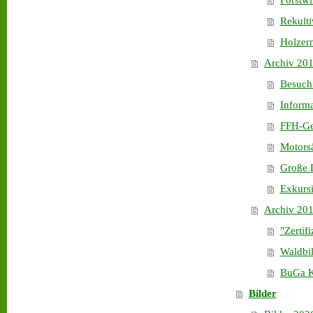
Forstwi
Rekulti
Holzern
Archiv 20
Besuch
Informa
FFH-Ge
Motors
Große L
Exkurs
Archiv 20
"Zertif
Waldbil
BuGa K
Bilder