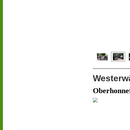
Westerwä
Oberhonnef