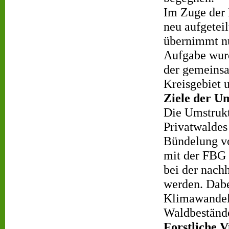
Im Zuge der 
neu aufgeteil
übernimmt nu
Aufgabe wurd
der gemeins
Kreisgebiet u
Ziele der U
Die Umstrukt
Privatwaldes 
Bündelung v
mit der FBG 
bei der nach
werden. Dabe
Klimawandel a
Waldbeständ
Forstliche 