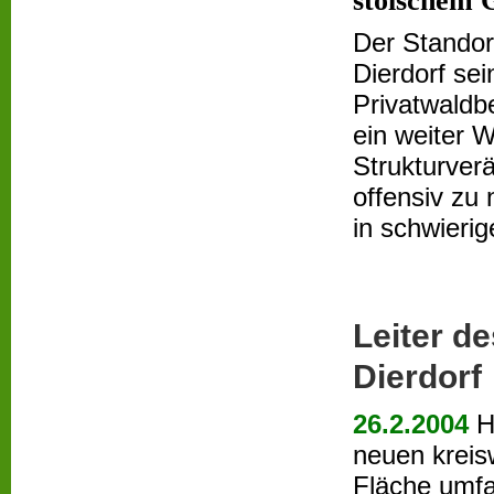
stoischem
Der Standor
Dierdorf sei
Privatwaldb
ein weiter W
Strukturver
offensiv zu 
in schwierig
Leiter d
Dierdorf
26.2.2004
H
neuen kreis
Fläche umfa