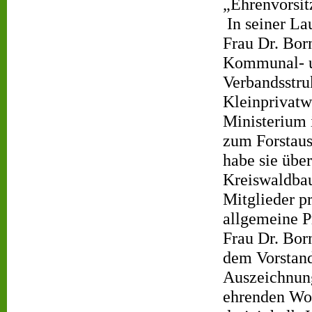
„Ehrenvorsit
In seiner L
Frau Dr. Born
Kommunal- un
Verbandsstruk
Kleinprivatw
Ministerium 
zum Forstaus
habe sie übe
Kreiswaldbau
Mitglieder p
allgemeine Pr
Frau Dr. Bor
dem Vorstand
Auszeichnung
ehrenden Wor