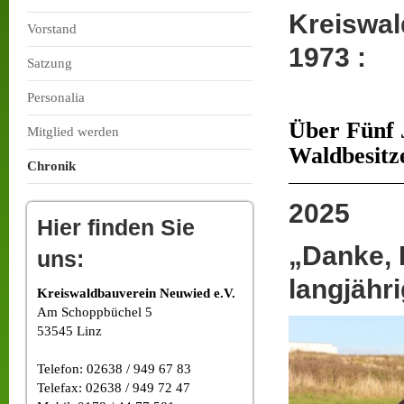
Kreiswal
Vorstand
1973 :
Satzung
Forst
Personalia
Über Fünf 
Mitglied werden
Waldbesitz
Chronik
2025
Hier finden Sie
„Danke, 
uns:
langjähr
Kreiswaldbauverein Neuwied e.V.
Am Schoppbüchel 5
53545 Linz
Telefon: 02638 / 949 67 83
Telefax: 02638 / 949 72 47