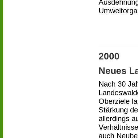
Ausdehnung 
Umweltorgan
2000
Neues L
Nach 30 Jah
Landeswaldg
Oberziele l
Stärkung de
allerdings 
Verhältniss
auch Neubeg