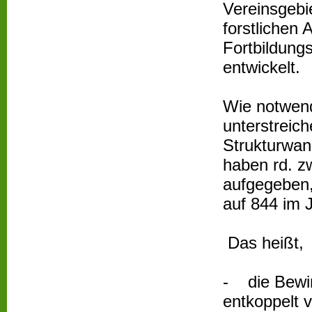
Vereinsgebi
forstlichen 
Fortbildung
entwickelt.
Wie notwend
unterstreic
Strukturwan
haben rd. zw
aufgegeben,
auf 844 im 
Das heißt,
- die Bewir
entkoppelt 