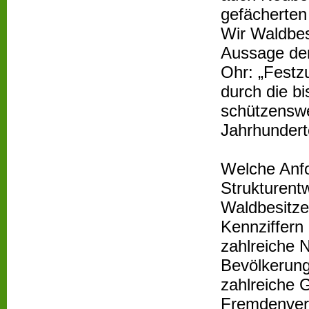
gefächerten 
Wir Waldbes
Aussage der
Ohr: „Festzu
durch die b
schützenswe
Jahrhundert
Welche Anfo
Strukturent
Waldbesitz
Kennziffern
zahlreiche 
Bevölkerung
zahlreiche
Fremdenverk