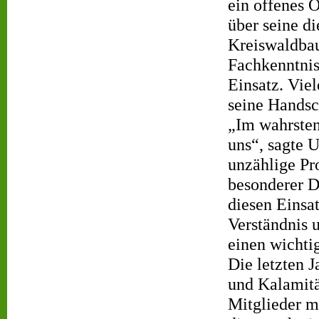
ein offenes 
über seine di
Kreiswaldbau
Fachkenntnis
Einsatz. Vie
seine Handsch
„Im wahrsten
uns“, sagte 
unzählige Pr
besonderer 
diesen Einsat
Verständnis u
einen wichtig
Die letzten J
und Kalamitä
Mitglieder m