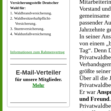
Mitarbeiteri
Versicherungsstelle Deutscher
Vorstand und
Wald für:
1. Waldbrandversicherung.
gemeinsame Z
2. Waldbesitzerhaftpflicht-
passender Auf
Versicherung.
Jahrzehnte g
3. Sturmversicherung.
4. Waldunfallversicherung
In seiner An
von einem „b
Tag“. Denn D
Informationen zum Rahmenvertrag
Privatwaldbe
Verbandsge
größte seiner
E-Mail-Verteiler
Über all die 
für unsere Mitglieder.
Privatwaldbe
Mehr
Er war
Anspr
und Freund
Privatwaldbe